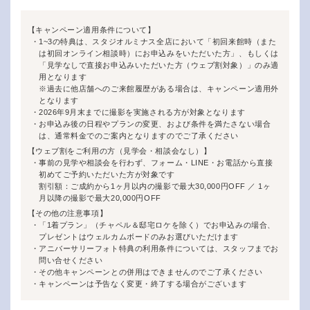
【キャンペーン適用条件について】
1~3の特典は、スタジオルミナス全店において「初回来館時（また
は初回オンライン相談時）にお申込みをいただいた方」、もしくは
「見学なしで直接お申込みいただいた方（ウェブ割対象）」のみ適
用となります
※過去に他店舗へのご来館履歴がある場合は、キャンペーン適用外
となります
2026年9月末までに撮影を実施される方が対象となります
お申込み後の日程やプランの変更、および条件を満たさない場合
は、通常料金でのご案内となりますのでご了承ください
【ウェブ割をご利用の方（見学会・相談会なし）】
事前の見学や相談会を行わず、フォーム・LINE・お電話から直接
初めてご予約いただいた方が対象です
割引額：ご成約から1ヶ月以内の撮影で最大30,000円OFF ／ 1ヶ
月以降の撮影で最大20,000円OFF
【その他の注意事項】
「1着プラン」（チャペル＆邸宅ロケを除く）でお申込みの場合、
プレゼントはウェルカムボードのみお選びいただけます
アニバーサリーフォト特典の利用条件については、スタッフまでお
問い合せください
その他キャンペーンとの併用はできませんのでご了承ください
キャンペーンは予告なく変更・終了する場合がございます