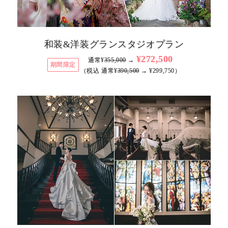
和装&洋装グランスタジオプラン
¥272,500
通常¥
355,000
→
期間限定
（税込 通常¥
390,500
→ ¥299,750）