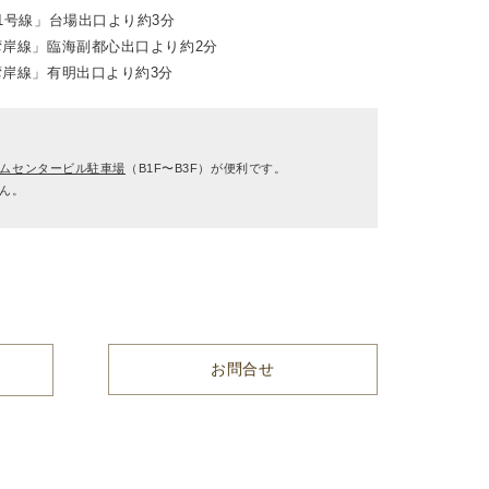
1号線」台場出口より約3分
岸線」臨海副都心出口より約2分
岸線」有明出口より約3分
ムセンタービル駐車場
（B1F〜B3F）が便利です。
ん。
お問合せ