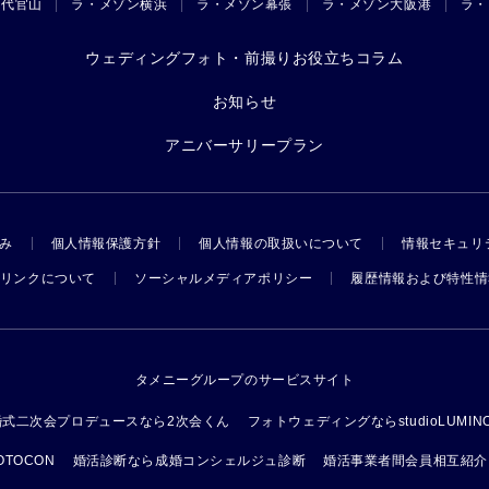
ン代官山
ラ・メゾン横浜
ラ・メゾン幕張
ラ・メゾン大阪港
ラ・
ウェディングフォト・前撮りお役立ちコラム
お知らせ
アニバーサリープラン
み
個人情報保護方針
個人情報の取扱いについて
情報セキュリ
リンクについて
ソーシャルメディアポリシー
履歴情報および特性情
タメニーグループのサービスサイト
婚式二次会プロデュースなら2次会くん
フォトウェディングならstudioLUMIN
TOCON
婚活診断なら成婚コンシェルジュ診断
婚活事業者間会員相互紹介プラ