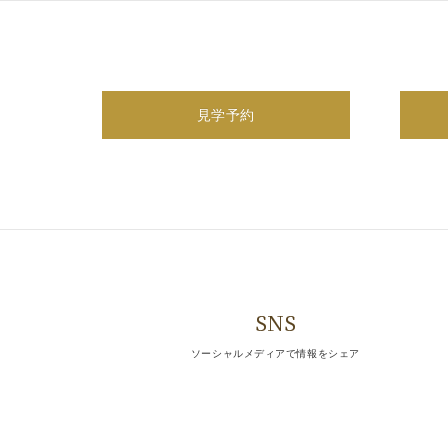
展示会
相談会
見学予約
見学会
試着会
すべて表示
見つかりませんで
SNS
ごめんなさい。指定されたアーカイブは見つかり
ソーシャルメディアで情報をシェア