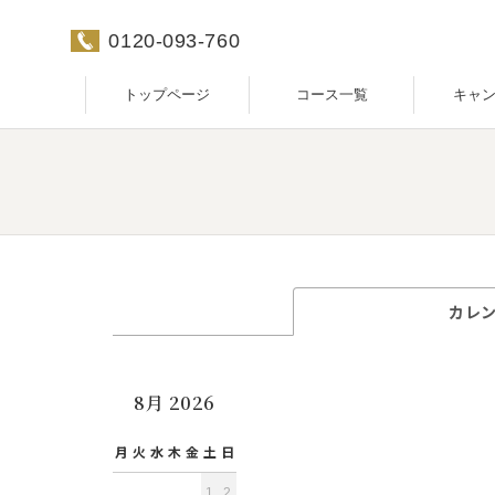
0120-093-760
トップページ
コース一覧
キャ
カレ
8月 2026
月
火
水
木
金
土
日
1
2