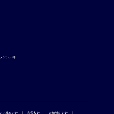
メゾン天神
ティ基本方針
品質方針
苦情対応方針