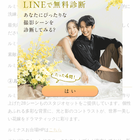
ルミナス銀座では、高い審美観を持つ新婦様のため、徹底的に
洗練されたスタジオになっています。
最先端のスタジオとして斬新で高潔なスタジオにぜひお越しく
ださい。
ルミナス銀座HPは
こちら
素敵な和装も多数取り揃えております。
ルミナス銀座HPは
こちら
②ルミナスお台場
ルミナスお台場は、新婦様がもっとも美しく映えるように作り
上げた28シーンものスタジオセットをご提供しています。個性
あふれる多彩な背景に、光と影のコントラストが、世界一美し
い花嫁をドラマティックに彩ります。
ルミナスお台場HPは
こちら