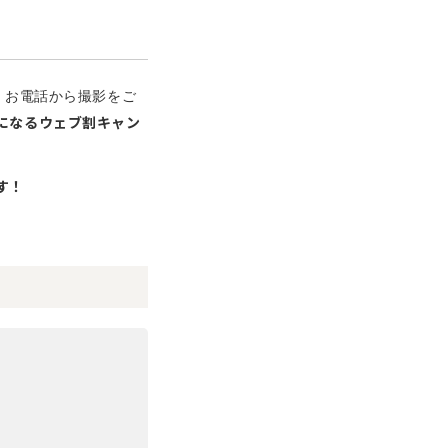
、お電話から撮影をご
FFになるウェブ割キャン
す！