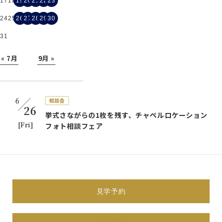
17
18
19
20
21
22
23
24
25
26
27
28
29
30
31
« 7月
9月 »
6
相談会
26
挙式さながらの1枚を残す、チャペルロケーション
[Fri]
フォト相談フェア
体験会
展示会
相談会
見学会
試着会
すべて表示
6
見学予約
相談会
26
挙式さながらの1枚を残す、チャペルロケーション
[Fri]
フォト相談フェア