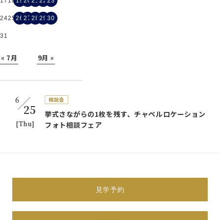
17
18
19
20
21
22
23
24
25
26
27
28
29
30
31
« 7月
9月 »
6
相談会
25
挙式さながらの1枚を残す、チャペルロケーション
[Thu]
フォト相談フェア
体験会
展示会
相談会
見学会
試着会
すべて表示
6
見学予約
相談会
25
挙式さながらの1枚を残す、チャペルロケーション
[Thu]
フォト相談フェア