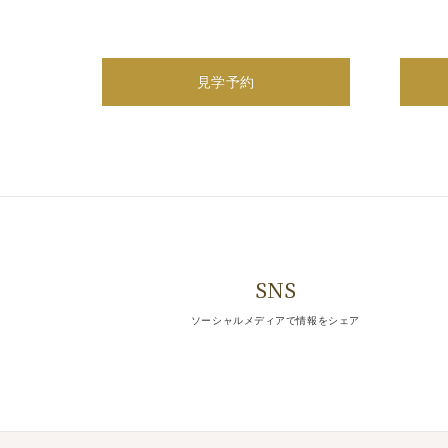
展示会
相談会
見学予約
見学会
試着会
すべて表示
6
相談会
25
挙式さながらの1枚を残す、チ
SNS
[Thu]
ソーシャルメディアで情報をシェア