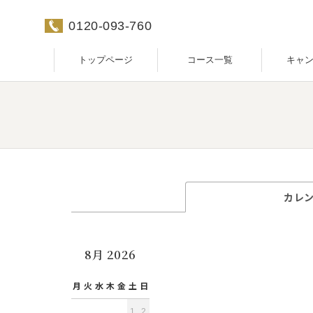
0120-093-760
トップページ
コース一覧
キャ
カレ
8月 2026
月
火
水
木
金
土
日
1
2