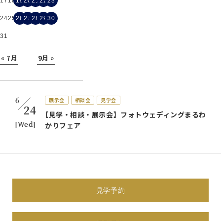
17
18
19
20
21
22
23
24
25
26
27
28
29
30
31
« 7月
9月 »
6
展示会
相談会
見学会
24
【見学・相談・展示会】フォトウェディングまるわ
[Wed]
かりフェア
体験会
展示会
相談会
見学会
試着会
すべて表示
6
見学予約
展示会
相談会
見学会
24
【見学・相談・展示会】フォトウェディングまるわ
[Wed]
かりフェア