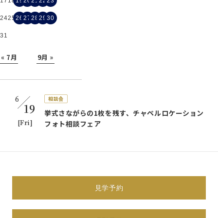
17
18
19
20
21
22
23
24
25
26
27
28
29
30
31
« 7月
9月 »
6
相談会
19
挙式さながらの1枚を残す、チャペルロケーション
[Fri]
フォト相談フェア
体験会
展示会
相談会
見学会
試着会
すべて表示
6
見学予約
相談会
19
挙式さながらの1枚を残す、チャペルロケーション
[Fri]
フォト相談フェア