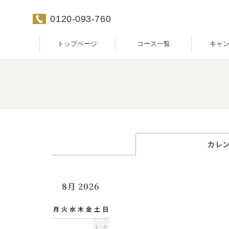
0120-093-760
トップページ
コース一覧
キャ
カレ
8月 2026
月
火
水
木
金
土
日
1
2