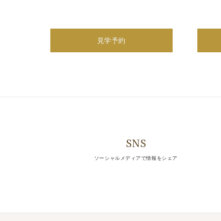
展示会
相談会
見学予約
見学会
試着会
すべて表示
5
展示会
相談会
見学会
31
【見学・相談・展示会】フォト
SNS
[Sun]
ソーシャルメディアで情報をシェア