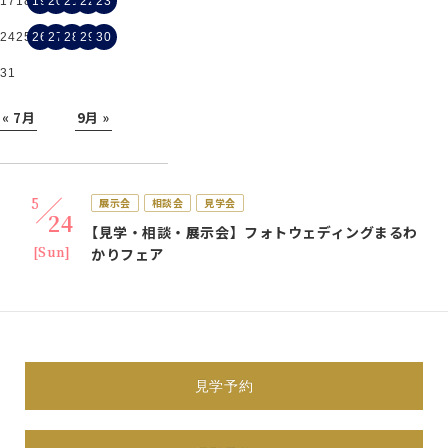
17
18
19
20
21
22
23
24
25
26
27
28
29
30
31
« 7月
9月 »
5
展示会
相談会
見学会
24
【見学・相談・展示会】フォトウェディングまるわ
[Sun]
かりフェア
体験会
展示会
相談会
見学会
試着会
すべて表示
5
見学予約
展示会
相談会
見学会
24
【見学・相談・展示会】フォトウェディングまるわ
[Sun]
かりフェア