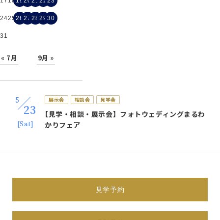
17
18
19
20
21
22
23
24
25
26
27
28
29
30
31
« 7月
9月 »
5
展示会
相談会
見学会
23
【見学・相談・展示会】フォトウェディングまるわ
[Sat]
かりフェア
体験会
展示会
相談会
見学会
試着会
すべて表示
5
見学予約
展示会
相談会
見学会
23
【見学・相談・展示会】フォトウェディングまるわ
[Sat]
かりフェア