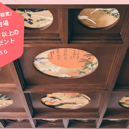
限定/
台場
以上の
円
ゼント
ちら