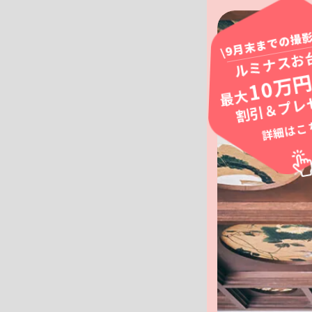
\9月末までの撮影
ルミナスお
10万
最大
割引＆プレ
詳細はこ